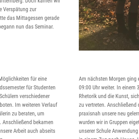
ürttemberg. Doch kamen wir
de Verspätung zur
tte das Mittagessen gerade
begann nun das Seminar.
Möglichkeiten für eine
Am nächsten Morgen ging 
ndssemester für Studenten
09:00 Uhr weiter. In einem 
chülern verschiedener
Rhetorik und die Kunst, sic
boten. Im weiteren Verlauf
zu vertreten. Anschließend 
hülerin zu beraten, um
praxisnah unsere neu gele
n. Anschließend bekamen
wurden wir in Gruppen eiget
sere Arbeit auch abseits
unserer Schule Anwendung f