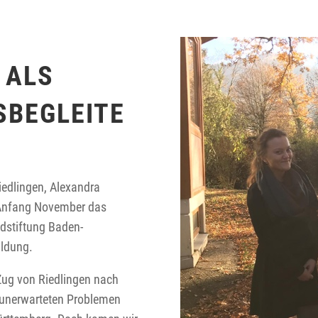
 ALS
BEGLEITE
iedlingen, Alexandra
 Anfang November das
dstiftung Baden-
ildung.
Zug von Riedlingen nach
n unerwarteten Problemen