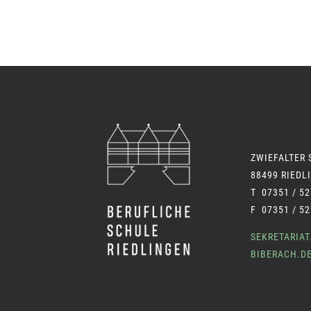
ZWIEFALTER 
88499 RIEDL
T 07351 / 52
F 07351 / 52
SEKRETARIA
BIBERACH.D